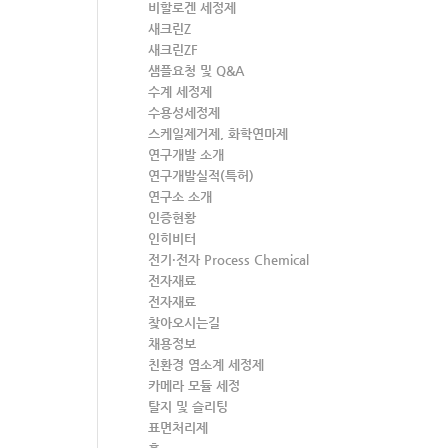
비할로겐 세정제
새크린Z
새크린ZF
샘플요청 및 Q&A
수계 세정제
수용성세정제
스케일제거제, 화학연마제
연구개발 소개
연구개발실적(특허)
연구소 소개
인증현황
인히비터
전기·전자 Process Chemical
전자재료
전자재료
찾아오시는길
채용정보
친환경 염소계 세정제
카메라 모듈 세정
탈지 및 슬리팅
표면처리제