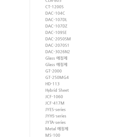
CLN-805
CT-1200S
DAC-104C
DAC-107DL
DAC-107DZ
DAC-109SE
DAC-2050SM
DAC-2070S1
DAC-3026N2
Glass 에칭제
Glass 에칭제
GT-2000
GT-250MG4
HD-113
Hybrid Sheet
JCF-1060
JCF-417M
JYES-series
JYHS-series
JYTA-series
Metal 에칭제
MS-100