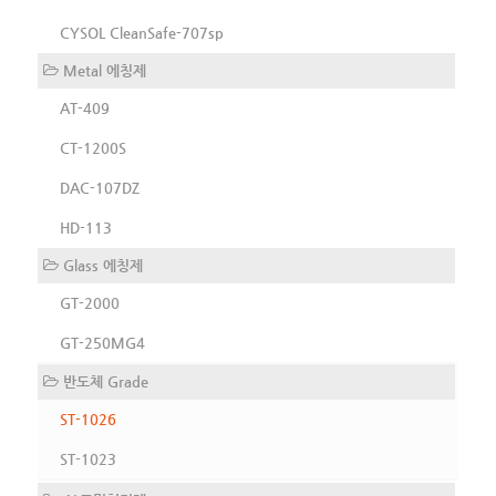
CYSOL CleanSafe-707sp
Metal 에칭제
AT-409
CT-1200S
DAC-107DZ
HD-113
Glass 에칭제
GT-2000
GT-250MG4
반도체 Grade
ST-1026
ST-1023