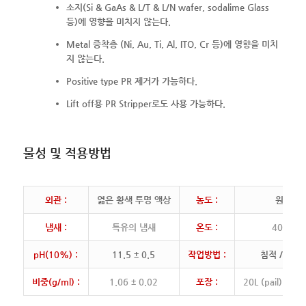
소지(Si & GaAs & L/T & L/N wafer, sodalime Glass
등)에 영향을 미치지 않는다.
Metal 증착층 (Ni, Au, Ti, Al, ITO, Cr 등)에 영향을 미치
지 않는다.
Positive type PR 제거가 가능하다.
Lift off용 PR Stripper로도 사용 가능하다.
물성 및 적용방법
외관 :
엷은 황색 투명 액상
농도 :
원액 사
냄새 :
특유의 냄새
온도 :
40 ~ 80
pH(10%) :
11.5 ± 0.5
작업방법 :
침적 / 침
비중(g/ml) :
1.06 ± 0.02
포장 :
20L (pail) / 20