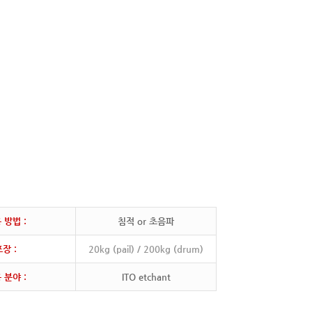
 방법 :
침적 or 초음파
장 :
20kg (pail) / 200kg (drum)
 분야 :
ITO etchant