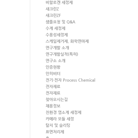
비할로겐 세정제
새크린Z
새크린ZF
샘플요청 및 Q&A
수계 세정제
수용성세정제
스케일제거제, 화학연마제
연구개발 소개
연구개발실적(특허)
연구소 소개
인증현황
인히비터
전기·전자 Process Chemical
전자재료
전자재료
찾아오시는길
채용정보
친환경 염소계 세정제
카메라 모듈 세정
탈지 및 슬리팅
표면처리제