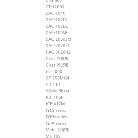
CLN-805
CT-1200S
DAC-104C
DAC-107DL
DAC-107DZ
DAC-109SE
DAC-2050SM
DAC-2070S1
DAC-3026N2
Glass 에칭제
Glass 에칭제
GT-2000
GT-250MG4
HD-113
Hybrid Sheet
JCF-1060
JCF-417M
JYES-series
JYHS-series
JYTA-series
Metal 에칭제
MS-100