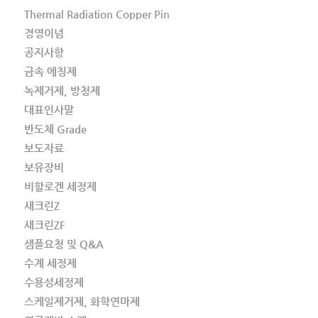
Thermal Radiation Copper Pin
경영이념
공지사항
금속 에칭제
녹제거제, 방청제
대표인사말
반도체 Grade
보도자료
보유장비
비할로겐 세정제
새크린Z
새크린ZF
샘플요청 및 Q&A
수계 세정제
수용성세정제
스케일제거제, 화학연마제