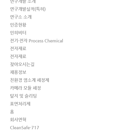
연구개발 소개
연구개발실적(특허)
연구소 소개
인증현황
인히비터
전기·전자 Process Chemical
전자재료
전자재료
찾아오시는길
채용정보
친환경 염소계 세정제
카메라 모듈 세정
탈지 및 슬리팅
표면처리제
홈
회사연혁
CleanSafe-717