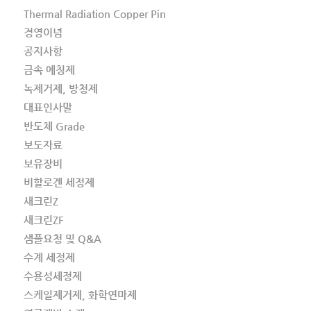
Thermal Radiation Copper Pin
경영이념
공지사항
금속 에칭제
녹제거제, 방청제
대표인사말
반도체 Grade
보도자료
보유장비
비할로겐 세정제
새크린Z
새크린ZF
샘플요청 및 Q&A
수계 세정제
수용성세정제
스케일제거제, 화학연마제