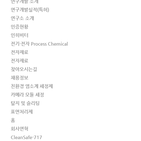
연구개발 소개
연구개발실적(특허)
연구소 소개
인증현황
인히비터
전기·전자 Process Chemical
전자재료
전자재료
찾아오시는길
채용정보
친환경 염소계 세정제
카메라 모듈 세정
탈지 및 슬리팅
표면처리제
홈
회사연혁
CleanSafe-717