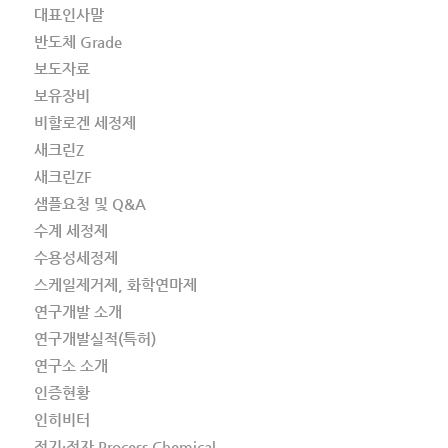
대표인사말
반도체 Grade
보도자료
보유장비
비할로겐 세정제
새크린Z
새크린ZF
샘플요청 및 Q&A
수계 세정제
수용성세정제
스케일제거제, 화학연마제
연구개발 소개
연구개발실적(특허)
연구소 소개
인증현황
인히비터
전기·전자 Process Chemical