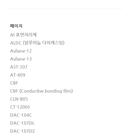
페이지
Al 표면처리제
ALDC (알루미늄 다이캐스팅)
Asilane-12
Asilane-13
AST-207
AT-409
CBF
CBF (Conductive bonding film)
CLN-805
CT-1200S
DAC-104C
DAC-107DL
DAC-107DZ