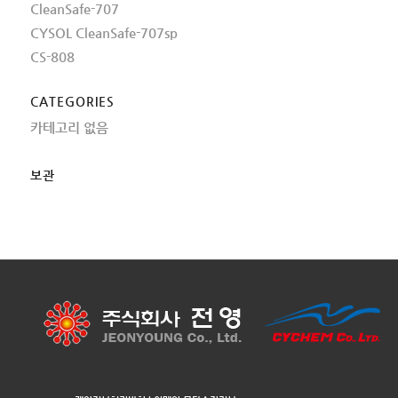
CleanSafe-707
CYSOL CleanSafe-707sp
CS-808
CATEGORIES
카테고리 없음
보관