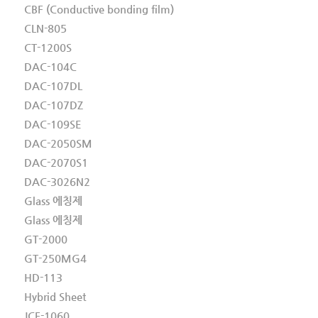
CBF (Conductive bonding film)
CLN-805
CT-1200S
DAC-104C
DAC-107DL
DAC-107DZ
DAC-109SE
DAC-2050SM
DAC-2070S1
DAC-3026N2
Glass 에칭제
Glass 에칭제
GT-2000
GT-250MG4
HD-113
Hybrid Sheet
JCF-1060