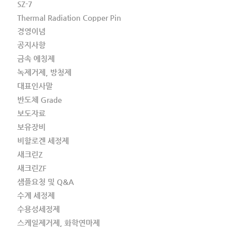
SZ-7
Thermal Radiation Copper Pin
경영이념
공지사항
금속 에칭제
녹제거제, 방청제
대표인사말
반도체 Grade
보도자료
보유장비
비할로겐 세정제
새크린Z
새크린ZF
샘플요청 및 Q&A
수계 세정제
수용성세정제
스케일제거제, 화학연마제