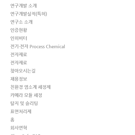
연구개발 소개
연구개발실적(특허)
연구소 소개
인증현황
인히비터
전기·전자 Process Chemical
전자재료
전자재료
찾아오시는길
채용정보
친환경 염소계 세정제
카메라 모듈 세정
탈지 및 슬리팅
표면처리제
홈
회사연혁