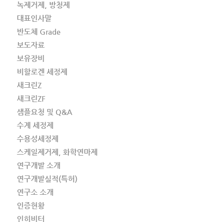
녹제거제, 방청제
대표인사말
반도체 Grade
보도자료
보유장비
비할로겐 세정제
새크린Z
새크린ZF
샘플요청 및 Q&A
수계 세정제
수용성세정제
스케일제거제, 화학연마제
연구개발 소개
연구개발실적(특허)
연구소 소개
인증현황
인히비터