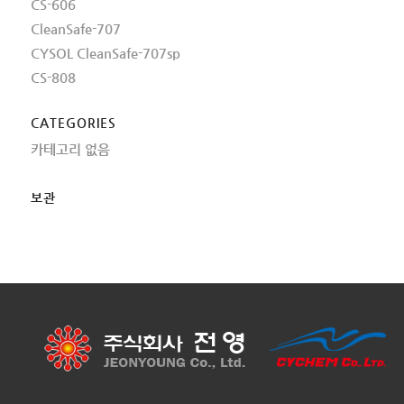
CS-606
CleanSafe-707
CYSOL CleanSafe-707sp
CS-808
CATEGORIES
카테고리 없음
보관