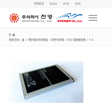
전영화전
BLOG
KOR
ENG
1-4
현재 위치:
홈
/
개인정보처리방침
/
표면처리제
/
TCE 대체세정제
/
1-4