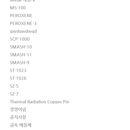
MS-100
PEROXENE
PEROXENE-3
qwdqwdwqd
SCP-1000
SMASH-10
SMASH-11
SMASH-9
ST-1023
ST-1026
SZ-5
SZ-7
Thermal Radiation Copper Pin
경영이념
공지사항
금속 에칭제