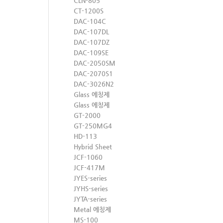
CLN-805
CT-1200S
DAC-104C
DAC-107DL
DAC-107DZ
DAC-109SE
DAC-2050SM
DAC-2070S1
DAC-3026N2
Glass 에칭제
Glass 에칭제
GT-2000
GT-250MG4
HD-113
Hybrid Sheet
JCF-1060
JCF-417M
JYES-series
JYHS-series
JYTA-series
Metal 에칭제
MS-100