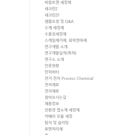
비할로겐 세정제
새크린Z
새크린ZF
샘플요청 및 Q&A
수계 세정제
수용성세정제
스케일제거제, 화학연마제
연구개발 소개
연구개발실적(특허)
연구소 소개
인증현황
인히비터
전기·전자 Process Chemical
전자재료
전자재료
찾아오시는길
채용정보
친환경 염소계 세정제
카메라 모듈 세정
탈지 및 슬리팅
표면처리제