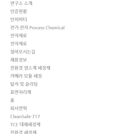
연구소 소개
인증현황
인히비터
전기·전자 Process Chemical
전자재료
전자재료
찾아오시는길
채용정보
친환경 염소계 세정제
카메라 모듈 세정
탈지 및 슬리팅
표면처리제
홈
회사연혁
CleanSafe-717
TCE 대체세정제
친환경 세정제