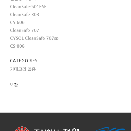
CleanSafe-501ESF
CleanSafe-303
CS-606
CleanSafe-707
CYSOL CleanSafe-707sp
CS-808
CATEGORIES
카테고리 없음
보관