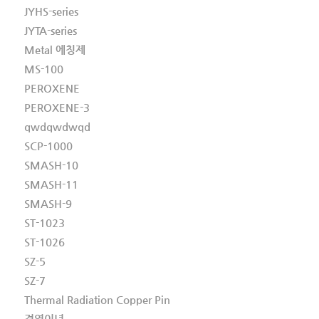
JYHS-series
JYTA-series
Metal 에칭제
MS-100
PEROXENE
PEROXENE-3
qwdqwdwqd
SCP-1000
SMASH-10
SMASH-11
SMASH-9
ST-1023
ST-1026
SZ-5
SZ-7
Thermal Radiation Copper Pin
경영이념