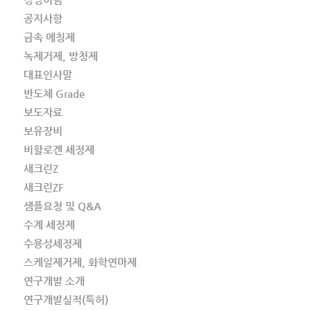
공지사항
금속 에칭제
녹제거제, 방청제
대표인사말
반도체 Grade
보도자료
보유장비
비할로겐 세정제
새크린Z
새크린ZF
샘플요청 및 Q&A
수계 세정제
수용성세정제
스케일제거제, 화학연마제
연구개발 소개
연구개발실적(특허)