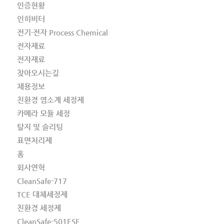
인증현황
인히비터
전기·전자 Process Chemical
전자재료
전자재료
찾아오시는길
채용정보
친환경 염소계 세정제
카메라 모듈 세정
탈지 및 슬리팅
표면처리제
홈
회사연혁
CleanSafe-717
TCE 대체세정제
친환경 세정제
CleanSafe-501ESF