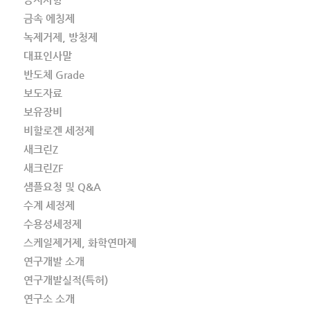
금속 에칭제
녹제거제, 방청제
대표인사말
반도체 Grade
보도자료
보유장비
비할로겐 세정제
새크린Z
새크린ZF
샘플요청 및 Q&A
수계 세정제
수용성세정제
스케일제거제, 화학연마제
연구개발 소개
연구개발실적(특허)
연구소 소개