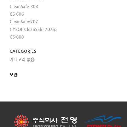
CleanSafe-303
CS-606
CleanSafe-707
CYSOL CleanSafe-707sp
CS-808
CATEGORIES
카테고리 없음
보관