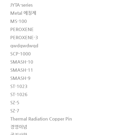
JYTA-series
Metal 에칭제
MS-100
PEROXENE
PEROXENE-3
qwdqwdwqd
SCP-1000
SMASH-10
SMASH-11
SMASH-9
ST-1023
ST-1026
SZ-5
SZ-7
Thermal Radiation Copper Pin
경영이념
공지사항