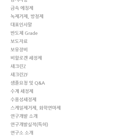
금속 에칭제
녹제거제, 방청제
대표인사말
반도체 Grade
보도자료
보유장비
비할로겐 세정제
새크린Z
새크린ZF
샘플요청 및 Q&A
수계 세정제
수용성세정제
스케일제거제, 화학연마제
연구개발 소개
연구개발실적(특허)
연구소 소개