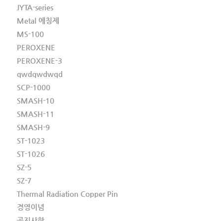
JYTA-series
Metal 에칭제
MS-100
PEROXENE
PEROXENE-3
qwdqwdwqd
SCP-1000
SMASH-10
SMASH-11
SMASH-9
ST-1023
ST-1026
SZ-5
SZ-7
Thermal Radiation Copper Pin
경영이념
공지사항