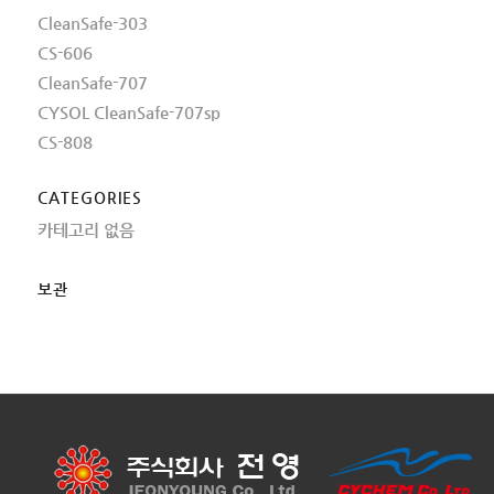
CleanSafe-303
CS-606
CleanSafe-707
CYSOL CleanSafe-707sp
CS-808
CATEGORIES
카테고리 없음
보관