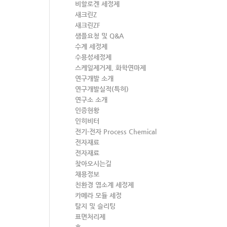
비할로겐 세정제
새크린Z
새크린ZF
샘플요청 및 Q&A
수계 세정제
수용성세정제
스케일제거제, 화학연마제
연구개발 소개
연구개발실적(특허)
연구소 소개
인증현황
인히비터
전기·전자 Process Chemical
전자재료
전자재료
찾아오시는길
채용정보
친환경 염소계 세정제
카메라 모듈 세정
탈지 및 슬리팅
표면처리제