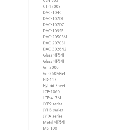
CLN-805
CT-1200S
DAC-104C
DAC-107DL
DAC-107DZ
DAC-109SE
DAC-2050SM
DAC-2070S1
DAC-3026N2
Glass 에칭제
Glass 에칭제
GT-2000
GT-250MG4
HD-113
Hybrid Sheet
JCF-1060
JCF-417M
JYES-series
JYHS-series
JYTA-series
Metal 에칭제
MS-100