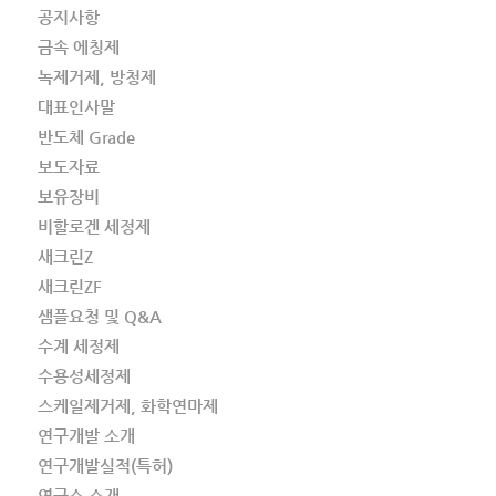
공지사항
금속 에칭제
녹제거제, 방청제
대표인사말
반도체 Grade
보도자료
보유장비
비할로겐 세정제
새크린Z
새크린ZF
샘플요청 및 Q&A
수계 세정제
수용성세정제
스케일제거제, 화학연마제
연구개발 소개
연구개발실적(특허)
연구소 소개