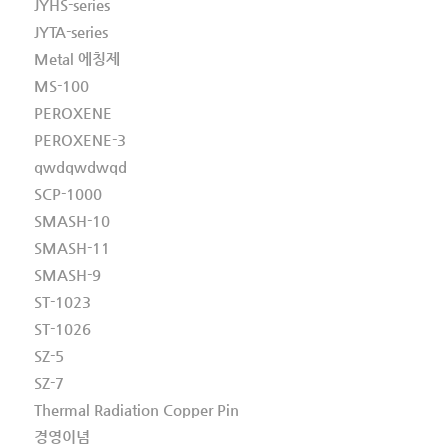
JYHS-series
JYTA-series
Metal 에칭제
MS-100
PEROXENE
PEROXENE-3
qwdqwdwqd
SCP-1000
SMASH-10
SMASH-11
SMASH-9
ST-1023
ST-1026
SZ-5
SZ-7
Thermal Radiation Copper Pin
경영이념