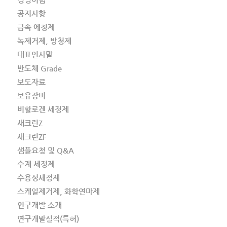
공지사항
금속 에칭제
녹제거제, 방청제
대표인사말
반도체 Grade
보도자료
보유장비
비할로겐 세정제
새크린Z
새크린ZF
샘플요청 및 Q&A
수계 세정제
수용성세정제
스케일제거제, 화학연마제
연구개발 소개
연구개발실적(특허)