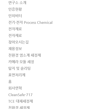
연구소 소개
인증현황
인히비터
전기·전자 Process Chemical
전자재료
전자재료
찾아오시는길
채용정보
친환경 염소계 세정제
카메라 모듈 세정
탈지 및 슬리팅
표면처리제
홈
회사연혁
CleanSafe-717
TCE 대체세정제
친환경 세정제