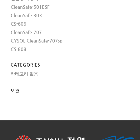
CleanSafe-501ESF
CleanSafe-303
CS-606
CleanSafe-707
CYSOL CleanSafe-707sp
CS-808
CATEGORIES
카테고리 없음
보관