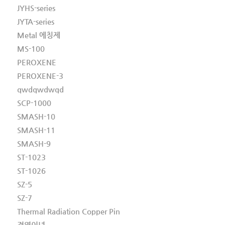
JYHS-series
JYTA-series
Metal 에칭제
MS-100
PEROXENE
PEROXENE-3
qwdqwdwqd
SCP-1000
SMASH-10
SMASH-11
SMASH-9
ST-1023
ST-1026
SZ-5
SZ-7
Thermal Radiation Copper Pin
경영이념