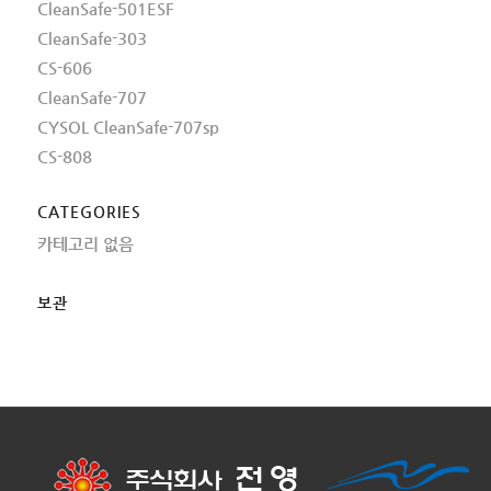
CleanSafe-501ESF
CleanSafe-303
CS-606
CleanSafe-707
CYSOL CleanSafe-707sp
CS-808
CATEGORIES
카테고리 없음
보관