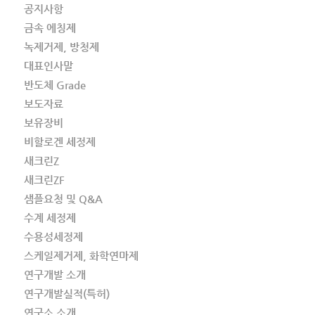
공지사항
금속 에칭제
녹제거제, 방청제
대표인사말
반도체 Grade
보도자료
보유장비
비할로겐 세정제
새크린Z
새크린ZF
샘플요청 및 Q&A
수계 세정제
수용성세정제
스케일제거제, 화학연마제
연구개발 소개
연구개발실적(특허)
연구소 소개