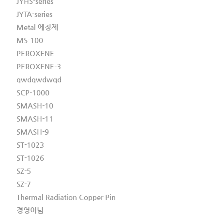
JYHS-series
JYTA-series
Metal 에칭제
MS-100
PEROXENE
PEROXENE-3
qwdqwdwqd
SCP-1000
SMASH-10
SMASH-11
SMASH-9
ST-1023
ST-1026
SZ-5
SZ-7
Thermal Radiation Copper Pin
경영이념