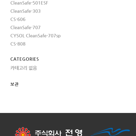
CleanSafe-501ESF
CleanSafe-303
CS-606
CleanSafe-707
CYSOL CleanSafe-707sp
CS-808
CATEGORIES
카테고리 없음
보관