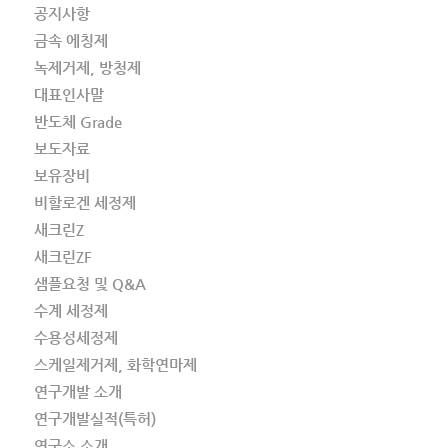
공지사항
금속 에칭제
녹제거제, 방청제
대표인사말
반도체 Grade
보도자료
보유장비
비할로겐 세정제
새크린Z
새크린ZF
샘플요청 및 Q&A
수계 세정제
수용성세정제
스케일제거제, 화학연마제
연구개발 소개
연구개발실적(특허)
연구소 소개