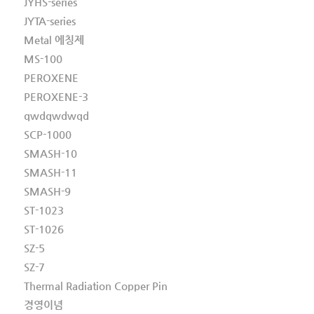
JYHS-series
JYTA-series
Metal 에칭제
MS-100
PEROXENE
PEROXENE-3
qwdqwdwqd
SCP-1000
SMASH-10
SMASH-11
SMASH-9
ST-1023
ST-1026
SZ-5
SZ-7
Thermal Radiation Copper Pin
경영이념