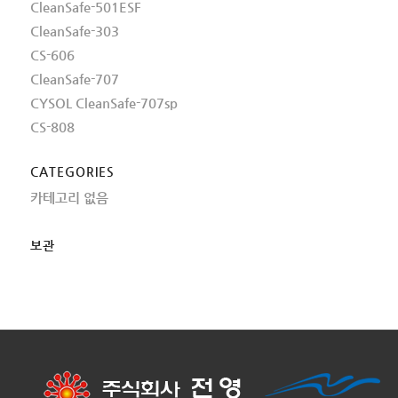
CleanSafe-501ESF
CleanSafe-303
CS-606
CleanSafe-707
CYSOL CleanSafe-707sp
CS-808
CATEGORIES
카테고리 없음
보관