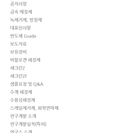
공지사항
금속 에칭제
녹제거제, 방청제
대표인사말
반도체 Grade
보도자료
보유장비
비할로겐 세정제
새크린Z
새크린ZF
샘플요청 및 Q&A
수계 세정제
수용성세정제
스케일제거제, 화학연마제
연구개발 소개
연구개발실적(특허)
연구소 소개