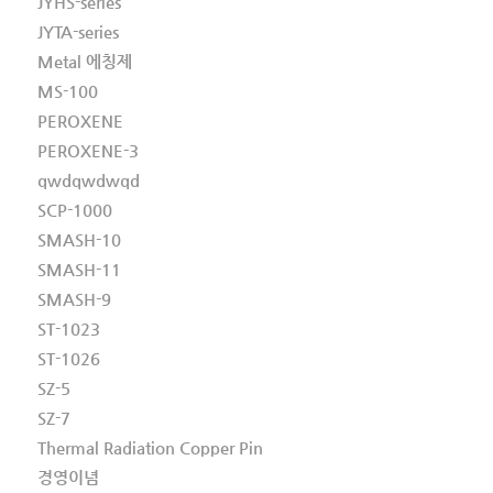
JYHS-series
JYTA-series
Metal 에칭제
MS-100
PEROXENE
PEROXENE-3
qwdqwdwqd
SCP-1000
SMASH-10
SMASH-11
SMASH-9
ST-1023
ST-1026
SZ-5
SZ-7
Thermal Radiation Copper Pin
경영이념