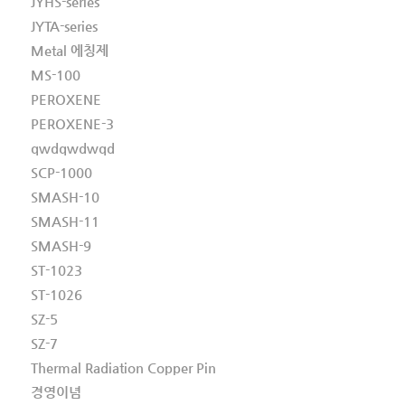
JYHS-series
JYTA-series
Metal 에칭제
MS-100
PEROXENE
PEROXENE-3
qwdqwdwqd
SCP-1000
SMASH-10
SMASH-11
SMASH-9
ST-1023
ST-1026
SZ-5
SZ-7
Thermal Radiation Copper Pin
경영이념