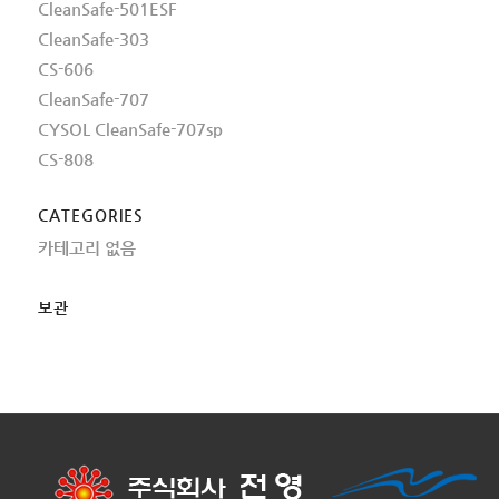
CleanSafe-501ESF
CleanSafe-303
CS-606
CleanSafe-707
CYSOL CleanSafe-707sp
CS-808
CATEGORIES
카테고리 없음
보관