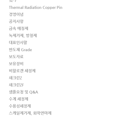
SZ-7
Thermal Radiation Copper Pin
경영이념
공지사항
금속 에칭제
녹제거제, 방청제
대표인사말
반도체 Grade
보도자료
보유장비
비할로겐 세정제
새크린Z
새크린ZF
샘플요청 및 Q&A
수계 세정제
수용성세정제
스케일제거제, 화학연마제