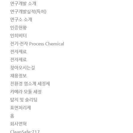
연구개발 소개
연구개발실적(특허)
연구소 소개
인증현황
인히비터
전기·전자 Process Chemical
전자재료
전자재료
찾아오시는길
채용정보
친환경 염소계 세정제
카메라 모듈 세정
탈지 및 슬리팅
표면처리제
홈
회사연혁
CleanSafe-717