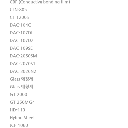
CBF (Conductive bonding film)
CLN-805
CT-1200S
DAC-104C
DAC-107DL
DAC-107DZ
DAC-109SE
DAC-2050SM
DAC-2070S1
DAC-3026N2
Glass 에칭제
Glass 에칭제
GT-2000
GT-250MG4
HD-113
Hybrid Sheet
JCF-1060