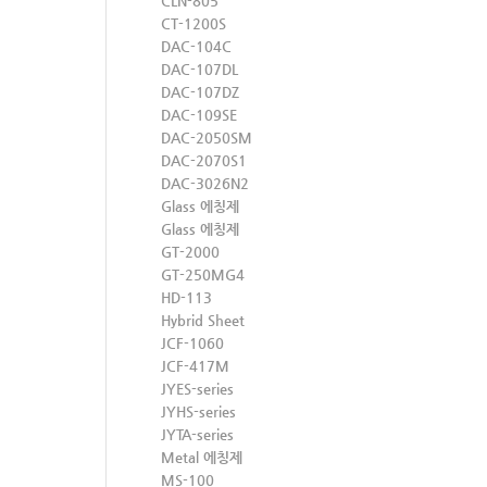
CLN-805
CT-1200S
DAC-104C
DAC-107DL
DAC-107DZ
DAC-109SE
DAC-2050SM
DAC-2070S1
DAC-3026N2
Glass 에칭제
Glass 에칭제
GT-2000
GT-250MG4
HD-113
Hybrid Sheet
JCF-1060
JCF-417M
JYES-series
JYHS-series
JYTA-series
Metal 에칭제
MS-100