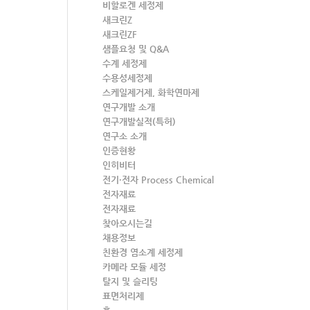
비할로겐 세정제
새크린Z
새크린ZF
샘플요청 및 Q&A
수계 세정제
수용성세정제
스케일제거제, 화학연마제
연구개발 소개
연구개발실적(특허)
연구소 소개
인증현황
인히비터
전기·전자 Process Chemical
전자재료
전자재료
찾아오시는길
채용정보
친환경 염소계 세정제
카메라 모듈 세정
탈지 및 슬리팅
표면처리제