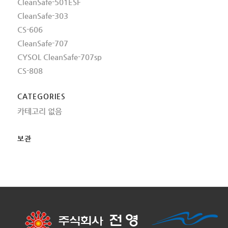
CleanSafe-501ESF
CleanSafe-303
CS-606
CleanSafe-707
CYSOL CleanSafe-707sp
CS-808
CATEGORIES
카테고리 없음
보관