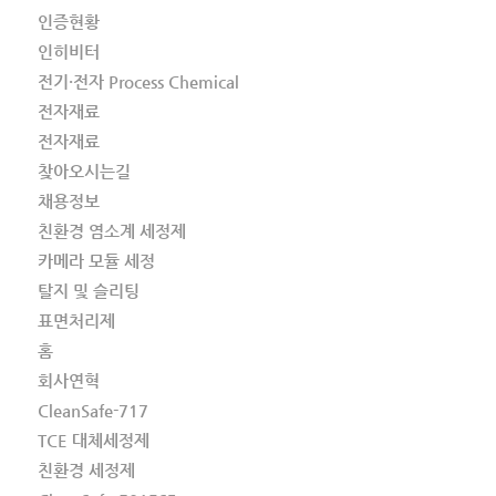
인증현황
인히비터
전기·전자 Process Chemical
전자재료
전자재료
찾아오시는길
채용정보
친환경 염소계 세정제
카메라 모듈 세정
탈지 및 슬리팅
표면처리제
홈
회사연혁
CleanSafe-717
TCE 대체세정제
친환경 세정제