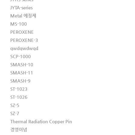
JYTA-series
Metal 에칭제
MS-100
PEROXENE
PEROXENE-3
qwdqwdwqd
SCP-1000
SMASH-10
SMASH-11
SMASH-9
ST-1023
ST-1026
SZ-5
SZ-7
Thermal Radiation Copper Pin
경영이념