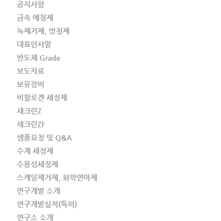
공지사항
금속 에칭제
녹제거제, 방청제
대표인사말
반도체 Grade
보도자료
보유장비
비할로겐 세정제
새크린Z
새크린ZF
샘플요청 및 Q&A
수계 세정제
수용성세정제
스케일제거제, 화학연마제
연구개발 소개
연구개발실적(특허)
연구소 소개