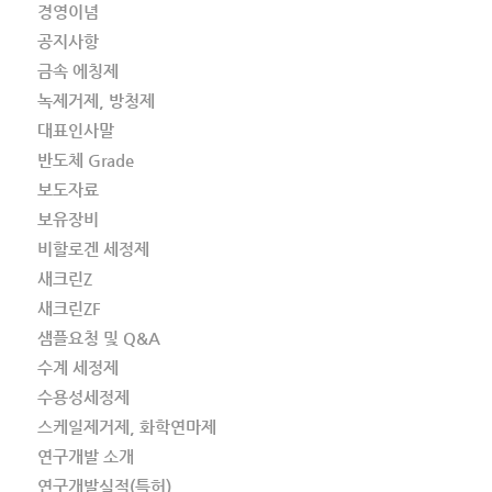
경영이념
공지사항
금속 에칭제
녹제거제, 방청제
대표인사말
반도체 Grade
보도자료
보유장비
비할로겐 세정제
새크린Z
새크린ZF
샘플요청 및 Q&A
수계 세정제
수용성세정제
스케일제거제, 화학연마제
연구개발 소개
연구개발실적(특허)