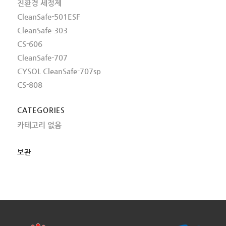
친환경 세정제
CleanSafe-501ESF
CleanSafe-303
CS-606
CleanSafe-707
CYSOL CleanSafe-707sp
CS-808
CATEGORIES
카테고리 없음
보관