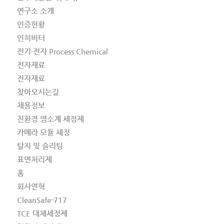
연구소 소개
인증현황
인히비터
전기·전자 Process Chemical
전자재료
전자재료
찾아오시는길
채용정보
친환경 염소계 세정제
카메라 모듈 세정
탈지 및 슬리팅
표면처리제
홈
회사연혁
CleanSafe-717
TCE 대체세정제