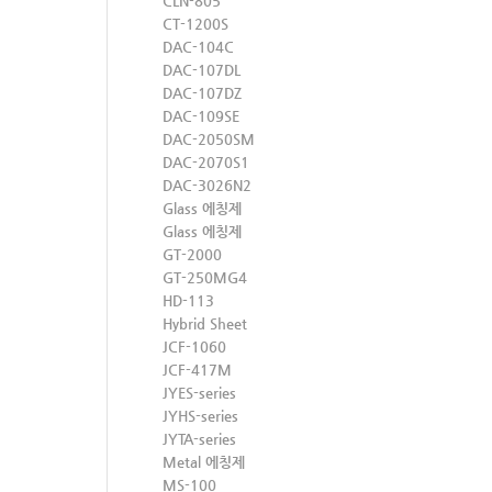
CLN-805
CT-1200S
DAC-104C
DAC-107DL
DAC-107DZ
DAC-109SE
DAC-2050SM
DAC-2070S1
DAC-3026N2
Glass 에칭제
Glass 에칭제
GT-2000
GT-250MG4
HD-113
Hybrid Sheet
JCF-1060
JCF-417M
JYES-series
JYHS-series
JYTA-series
Metal 에칭제
MS-100