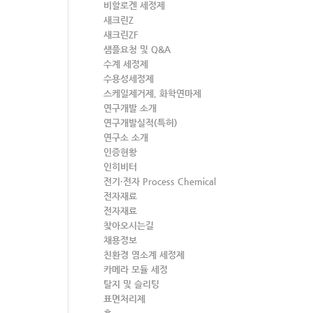
비할로겐 세정제
새크린Z
새크린ZF
샘플요청 및 Q&A
수계 세정제
수용성세정제
스케일제거제, 화학연마제
연구개발 소개
연구개발실적(특허)
연구소 소개
인증현황
인히비터
전기·전자 Process Chemical
전자재료
전자재료
찾아오시는길
채용정보
친환경 염소계 세정제
카메라 모듈 세정
탈지 및 슬리팅
표면처리제