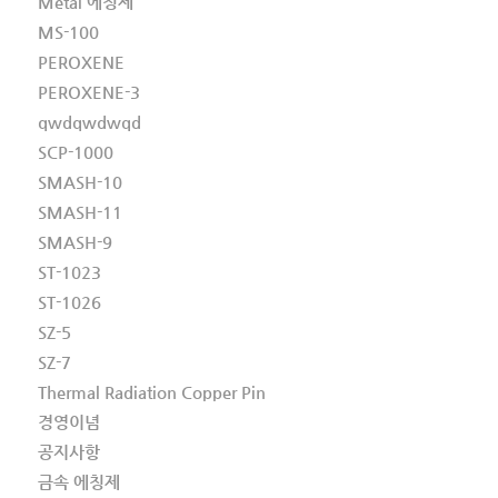
Metal 에칭제
MS-100
PEROXENE
PEROXENE-3
qwdqwdwqd
SCP-1000
SMASH-10
SMASH-11
SMASH-9
ST-1023
ST-1026
SZ-5
SZ-7
Thermal Radiation Copper Pin
경영이념
공지사항
금속 에칭제