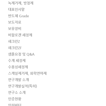
녹제거제, 방청제
대표인사말
반도체 Grade
보도자료
보유장비
비할로겐 세정제
새크린Z
새크린ZF
샘플요청 및 Q&A
수계 세정제
수용성세정제
스케일제거제, 화학연마제
연구개발 소개
연구개발실적(특허)
연구소 소개
인증현황
인히비터