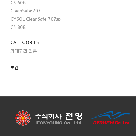
CS-606
CleanSafe-707
CYSOL CleanSafe-707sp
CS-808
CATEGORIES
카테고리 없음
보관