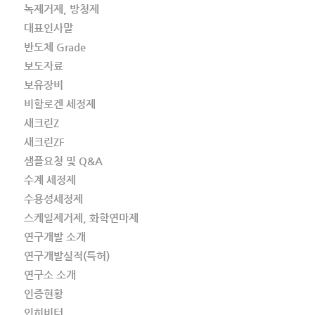
녹제거제, 방청제
대표인사말
반도체 Grade
보도자료
보유장비
비할로겐 세정제
새크린Z
새크린ZF
샘플요청 및 Q&A
수계 세정제
수용성세정제
스케일제거제, 화학연마제
연구개발 소개
연구개발실적(특허)
연구소 소개
인증현황
인히비터