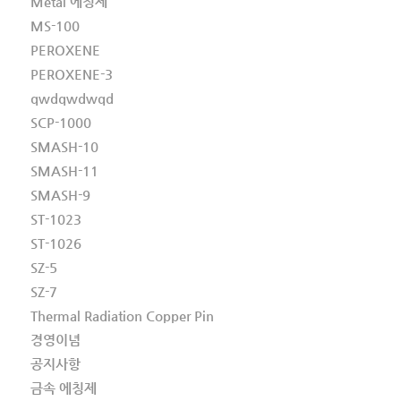
Metal 에칭제
MS-100
PEROXENE
PEROXENE-3
qwdqwdwqd
SCP-1000
SMASH-10
SMASH-11
SMASH-9
ST-1023
ST-1026
SZ-5
SZ-7
Thermal Radiation Copper Pin
경영이념
공지사항
금속 에칭제