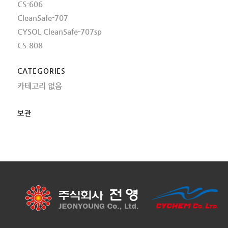
CS-606
CleanSafe-707
CYSOL CleanSafe-707sp
CS-808
CATEGORIES
카테고리 없음
보관