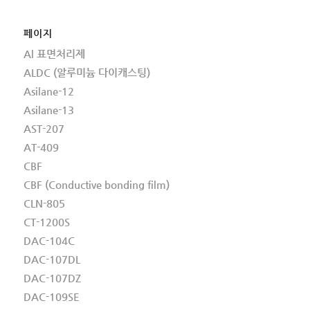
페이지
Al 표면처리제
ALDC (알루미늄 다이캐스팅)
Asilane-12
Asilane-13
AST-207
AT-409
CBF
CBF (Conductive bonding film)
CLN-805
CT-1200S
DAC-104C
DAC-107DL
DAC-107DZ
DAC-109SE