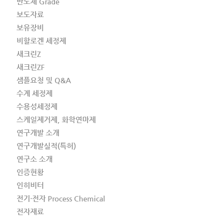
반도체 Grade
보도자료
보유장비
비할로겐 세정제
새크린Z
새크린ZF
샘플요청 및 Q&A
수계 세정제
수용성세정제
스케일제거제, 화학연마제
연구개발 소개
연구개발실적(특허)
연구소 소개
인증현황
인히비터
전기·전자 Process Chemical
전자재료