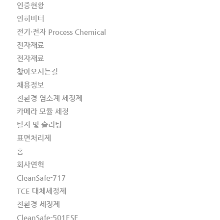
인증현황
인히비터
전기·전자 Process Chemical
전자재료
전자재료
찾아오시는길
채용정보
친환경 염소계 세정제
카메라 모듈 세정
탈지 및 슬리팅
표면처리제
홈
회사연혁
CleanSafe-717
TCE 대체세정제
친환경 세정제
CleanSafe-501ESF