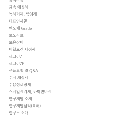
금속 에칭제
녹제거제, 방청제
대표인사말
반도체 Grade
보도자료
보유장비
비할로겐 세정제
새크린Z
새크린ZF
샘플요청 및 Q&A
수계 세정제
수용성세정제
스케일제거제, 화학연마제
연구개발 소개
연구개발실적(특허)
연구소 소개