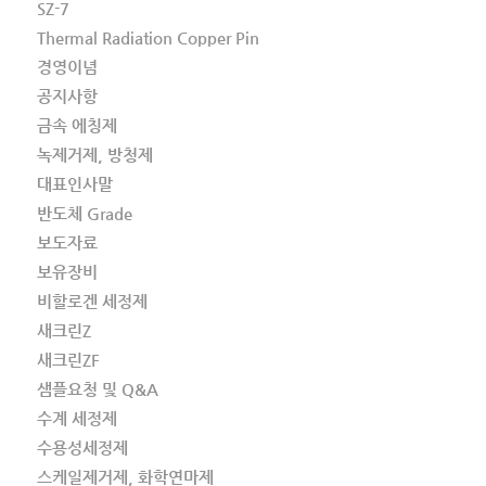
SZ-7
Thermal Radiation Copper Pin
경영이념
공지사항
금속 에칭제
녹제거제, 방청제
대표인사말
반도체 Grade
보도자료
보유장비
비할로겐 세정제
새크린Z
새크린ZF
샘플요청 및 Q&A
수계 세정제
수용성세정제
스케일제거제, 화학연마제