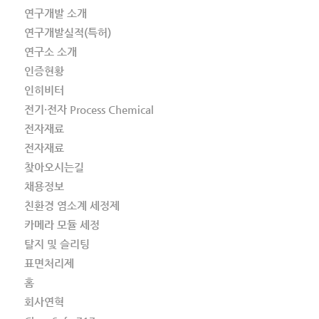
연구개발 소개
연구개발실적(특허)
연구소 소개
인증현황
인히비터
전기·전자 Process Chemical
전자재료
전자재료
찾아오시는길
채용정보
친환경 염소계 세정제
카메라 모듈 세정
탈지 및 슬리팅
표면처리제
홈
회사연혁