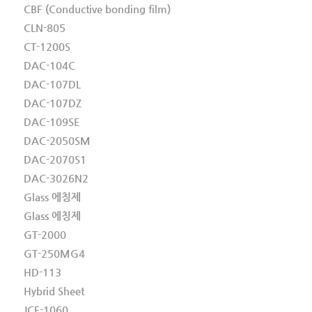
CBF (Conductive bonding film)
CLN-805
CT-1200S
DAC-104C
DAC-107DL
DAC-107DZ
DAC-109SE
DAC-2050SM
DAC-2070S1
DAC-3026N2
Glass 에칭제
Glass 에칭제
GT-2000
GT-250MG4
HD-113
Hybrid Sheet
JCF-1060