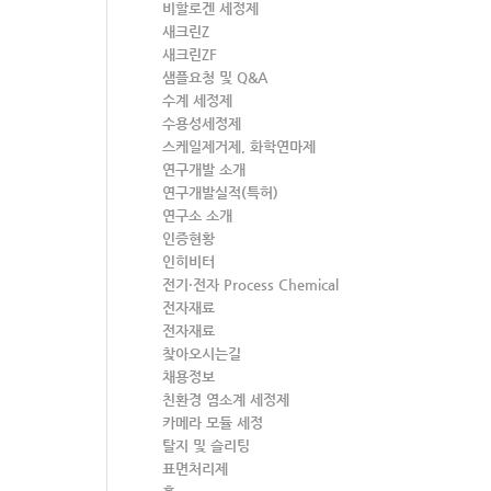
비할로겐 세정제
새크린Z
새크린ZF
샘플요청 및 Q&A
수계 세정제
수용성세정제
스케일제거제, 화학연마제
연구개발 소개
연구개발실적(특허)
연구소 소개
인증현황
인히비터
전기·전자 Process Chemical
전자재료
전자재료
찾아오시는길
채용정보
친환경 염소계 세정제
카메라 모듈 세정
탈지 및 슬리팅
표면처리제