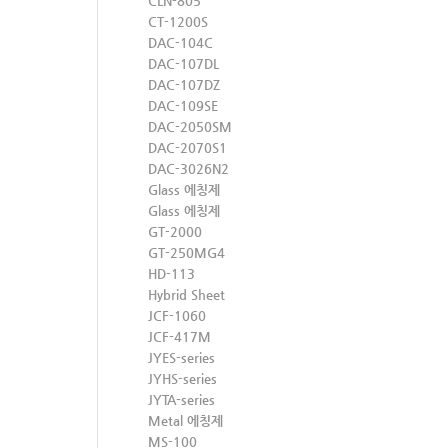
CLN-805
CT-1200S
DAC-104C
DAC-107DL
DAC-107DZ
DAC-109SE
DAC-2050SM
DAC-2070S1
DAC-3026N2
Glass 에칭제
Glass 에칭제
GT-2000
GT-250MG4
HD-113
Hybrid Sheet
JCF-1060
JCF-417M
JYES-series
JYHS-series
JYTA-series
Metal 에칭제
MS-100