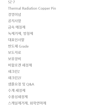
SZ-7
Thermal Radiation Copper Pin
경영이념
공지사항
금속 에칭제
녹제거제, 방청제
대표인사말
반도체 Grade
보도자료
보유장비
비할로겐 세정제
새크린Z
새크린ZF
샘플요청 및 Q&A
수계 세정제
수용성세정제
스케일제거제, 화학연마제