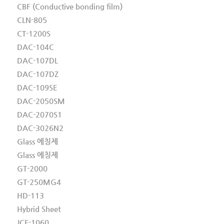
CBF (Conductive bonding film)
CLN-805
CT-1200S
DAC-104C
DAC-107DL
DAC-107DZ
DAC-109SE
DAC-2050SM
DAC-2070S1
DAC-3026N2
Glass 에칭제
Glass 에칭제
GT-2000
GT-250MG4
HD-113
Hybrid Sheet
JCF-1060