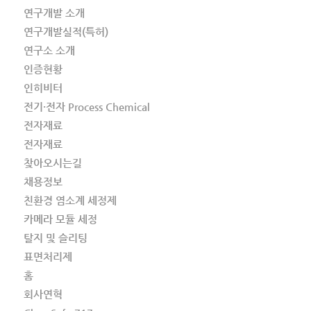
연구개발 소개
연구개발실적(특허)
연구소 소개
인증현황
인히비터
전기·전자 Process Chemical
전자재료
전자재료
찾아오시는길
채용정보
친환경 염소계 세정제
카메라 모듈 세정
탈지 및 슬리팅
표면처리제
홈
회사연혁