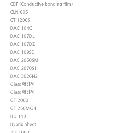
CBF (Conductive bonding film)
CLN-805
CT-1200S
DAC-104C
DAC-107DL
DAC-107DZ
DAC-109SE
DAC-2050SM
DAC-2070S1
DAC-3026N2
Glass 에칭제
Glass 에칭제
GT-2000
GT-250MG4
HD-113
Hybrid Sheet
JCF-1060