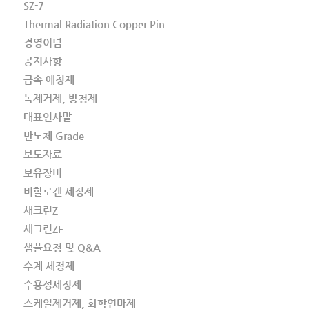
SZ-7
Thermal Radiation Copper Pin
경영이념
공지사항
금속 에칭제
녹제거제, 방청제
대표인사말
반도체 Grade
보도자료
보유장비
비할로겐 세정제
새크린Z
새크린ZF
샘플요청 및 Q&A
수계 세정제
수용성세정제
스케일제거제, 화학연마제