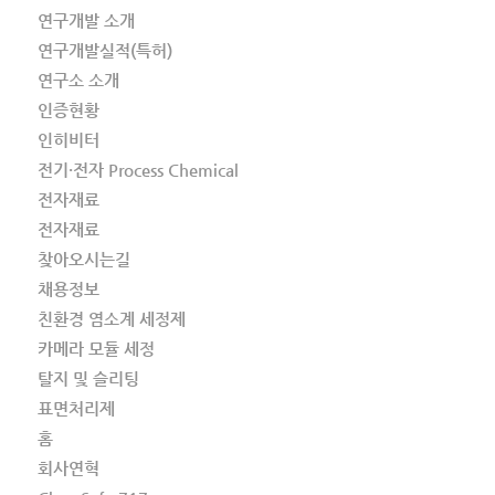
연구개발 소개
연구개발실적(특허)
연구소 소개
인증현황
인히비터
전기·전자 Process Chemical
전자재료
전자재료
찾아오시는길
채용정보
친환경 염소계 세정제
카메라 모듈 세정
탈지 및 슬리팅
표면처리제
홈
회사연혁