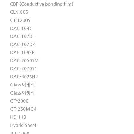
CBF (Conductive bonding film)
CLN-805
CT-1200S
DAC-104C
DAC-107DL
DAC-107DZ
DAC-109SE
DAC-2050SM
DAC-2070S1
DAC-3026N2
Glass 에칭제
Glass 에칭제
GT-2000
GT-250MG4
HD-113
Hybrid Sheet
JCF-1060