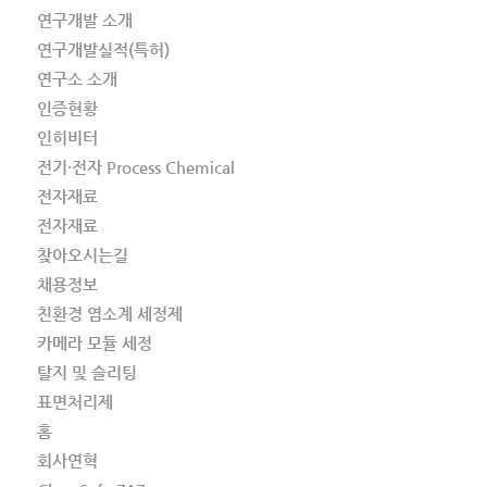
연구개발 소개
연구개발실적(특허)
연구소 소개
인증현황
인히비터
전기·전자 Process Chemical
전자재료
전자재료
찾아오시는길
채용정보
친환경 염소계 세정제
카메라 모듈 세정
탈지 및 슬리팅
표면처리제
홈
회사연혁