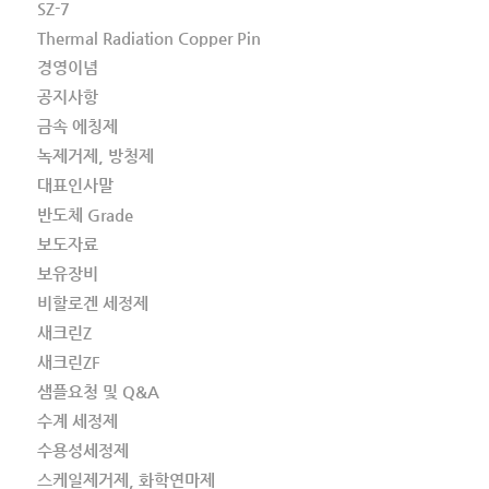
SZ-7
Thermal Radiation Copper Pin
경영이념
공지사항
금속 에칭제
녹제거제, 방청제
대표인사말
반도체 Grade
보도자료
보유장비
비할로겐 세정제
새크린Z
새크린ZF
샘플요청 및 Q&A
수계 세정제
수용성세정제
스케일제거제, 화학연마제