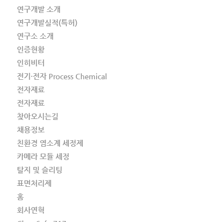
연구개발 소개
연구개발실적(특허)
연구소 소개
인증현황
인히비터
전기·전자 Process Chemical
전자재료
전자재료
찾아오시는길
채용정보
친환경 염소계 세정제
카메라 모듈 세정
탈지 및 슬리팅
표면처리제
홈
회사연혁