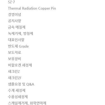
SZ-7
Thermal Radiation Copper Pin
경영이념
공지사항
금속 에칭제
녹제거제, 방청제
대표인사말
반도체 Grade
보도자료
보유장비
비할로겐 세정제
새크린Z
새크린ZF
샘플요청 및 Q&A
수계 세정제
수용성세정제
스케일제거제, 화학연마제