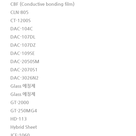
CBF (Conductive bonding film)
CLN-805
CT-1200S
DAC-104C
DAC-107DL
DAC-107DZ
DAC-109SE
DAC-2050SM
DAC-2070S1
DAC-3026N2
Glass 에칭제
Glass 에칭제
GT-2000
GT-250MG4
HD-113
Hybrid Sheet
JCF-1060