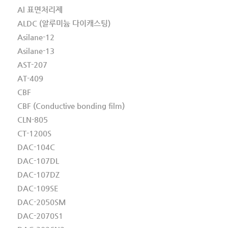
Al 표면처리제
ALDC (알루미늄 다이캐스팅)
Asilane-12
Asilane-13
AST-207
AT-409
CBF
CBF (Conductive bonding film)
CLN-805
CT-1200S
DAC-104C
DAC-107DL
DAC-107DZ
DAC-109SE
DAC-2050SM
DAC-2070S1