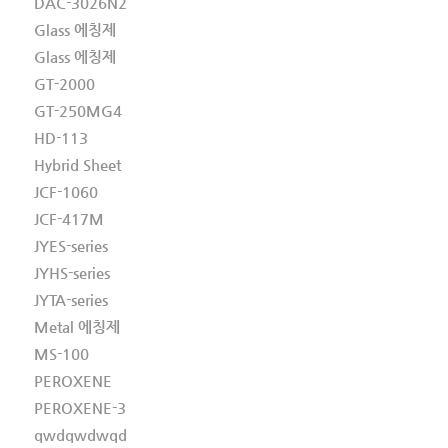
DAC-3026N2
Glass 에칭제
Glass 에칭제
GT-2000
GT-250MG4
HD-113
Hybrid Sheet
JCF-1060
JCF-417M
JYES-series
JYHS-series
JYTA-series
Metal 에칭제
MS-100
PEROXENE
PEROXENE-3
qwdqwdwqd