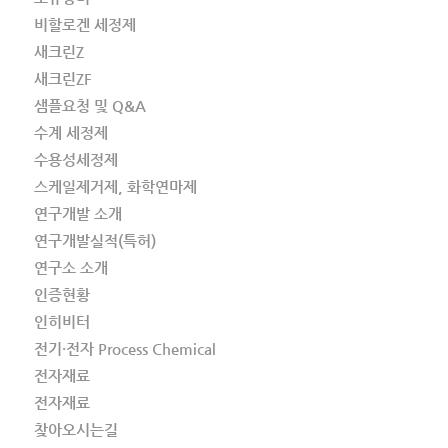
비할로겐 세정제
새크린Z
새크린ZF
샘플요청 및 Q&A
수계 세정제
수용성세정제
스케일제거제, 화학연마제
연구개발 소개
연구개발실적(특허)
연구소 소개
인증현황
인히비터
전기·전자 Process Chemical
전자재료
전자재료
찾아오시는길