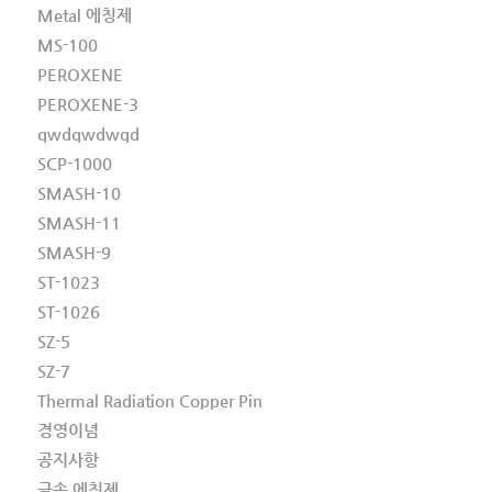
Metal 에칭제
MS-100
PEROXENE
PEROXENE-3
qwdqwdwqd
SCP-1000
SMASH-10
SMASH-11
SMASH-9
ST-1023
ST-1026
SZ-5
SZ-7
Thermal Radiation Copper Pin
경영이념
공지사항
금속 에칭제