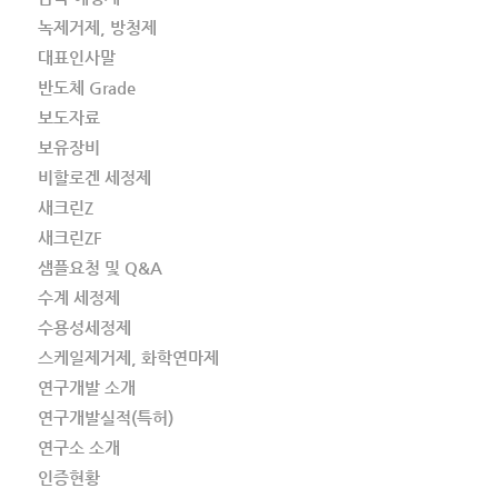
녹제거제, 방청제
대표인사말
반도체 Grade
보도자료
보유장비
비할로겐 세정제
새크린Z
새크린ZF
샘플요청 및 Q&A
수계 세정제
수용성세정제
스케일제거제, 화학연마제
연구개발 소개
연구개발실적(특허)
연구소 소개
인증현황