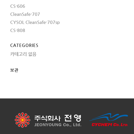
CS-606
CleanSafe-707
CYSOL CleanSafe-707sp
CS-808
CATEGORIES
카테고리 없음
보관