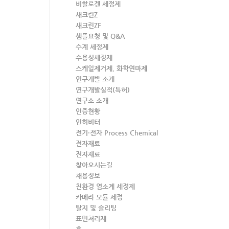
비할로겐 세정제
새크린Z
새크린ZF
샘플요청 및 Q&A
수계 세정제
수용성세정제
스케일제거제, 화학연마제
연구개발 소개
연구개발실적(특허)
연구소 소개
인증현황
인히비터
전기·전자 Process Chemical
전자재료
전자재료
찾아오시는길
채용정보
친환경 염소계 세정제
카메라 모듈 세정
탈지 및 슬리팅
표면처리제