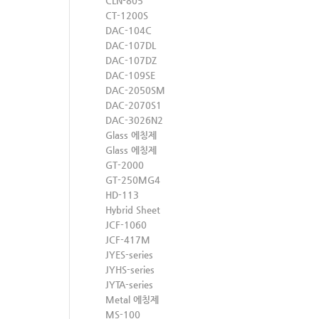
CLN-805
CT-1200S
DAC-104C
DAC-107DL
DAC-107DZ
DAC-109SE
DAC-2050SM
DAC-2070S1
DAC-3026N2
Glass 에칭제
Glass 에칭제
GT-2000
GT-250MG4
HD-113
Hybrid Sheet
JCF-1060
JCF-417M
JYES-series
JYHS-series
JYTA-series
Metal 에칭제
MS-100