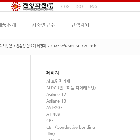
BLOG
KOR
ENG
제품소개
기술연구소
고객지원
처리방침
/
친환경 염소계 세정제
/
CleanSafe-501ESF
/
cs501b
페이지
Al 표면처리제
ALDC (알루미늄 다이캐스팅)
Asilane-12
Asilane-13
AST-207
AT-409
CBF
CBF (Conductive bonding
film)