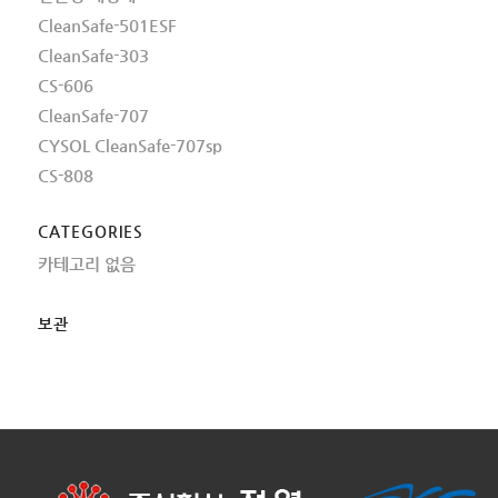
CleanSafe-501ESF
CleanSafe-303
CS-606
CleanSafe-707
CYSOL CleanSafe-707sp
CS-808
CATEGORIES
카테고리 없음
보관