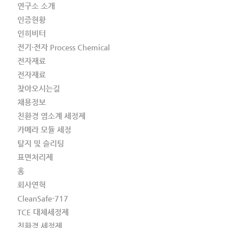
연구소 소개
인증현황
인히비터
전기·전자 Process Chemical
전자재료
전자재료
찾아오시는길
채용정보
친환경 염소계 세정제
카메라 모듈 세정
탈지 및 슬리팅
표면처리제
홈
회사연혁
CleanSafe-717
TCE 대체세정제
친환경 세정제