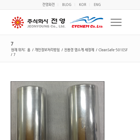
전영화전
BLOG
KOR
ENG
7
현재 위치:
홈
/
개인정보처리방침
/
친환경 염소계 세정제
/
CleanSafe-501ESF
/
7