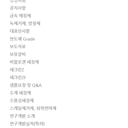
경영이념
공지사항
금속 에칭제
녹제거제, 방청제
대표인사말
반도체 Grade
보도자료
보유장비
비할로겐 세정제
새크린Z
새크린ZF
샘플요청 및 Q&A
수계 세정제
수용성세정제
스케일제거제, 화학연마제
연구개발 소개
연구개발실적(특허)