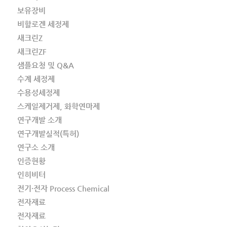
보유장비
비할로겐 세정제
새크린Z
새크린ZF
샘플요청 및 Q&A
수계 세정제
수용성세정제
스케일제거제, 화학연마제
연구개발 소개
연구개발실적(특허)
연구소 소개
인증현황
인히비터
전기·전자 Process Chemical
전자재료
전자재료