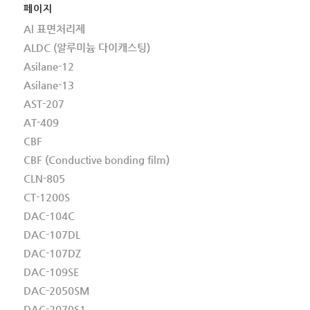
페이지
Al 표면처리제
ALDC (알루미늄 다이캐스팅)
Asilane-12
Asilane-13
AST-207
AT-409
CBF
CBF (Conductive bonding film)
CLN-805
CT-1200S
DAC-104C
DAC-107DL
DAC-107DZ
DAC-109SE
DAC-2050SM
DAC-2070S1