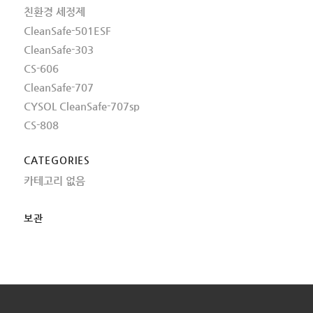
친환경 세정제
CleanSafe-501ESF
CleanSafe-303
CS-606
CleanSafe-707
CYSOL CleanSafe-707sp
CS-808
CATEGORIES
카테고리 없음
보관