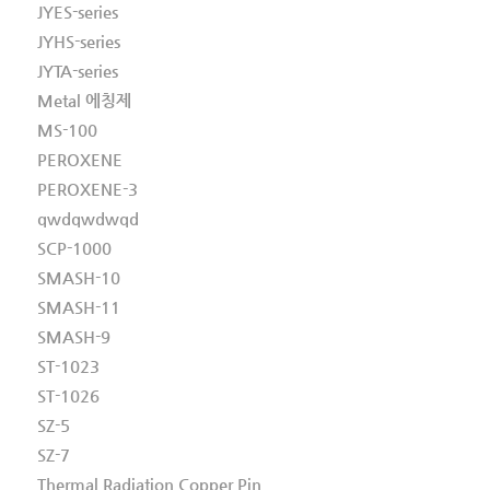
JYES-series
JYHS-series
JYTA-series
Metal 에칭제
MS-100
PEROXENE
PEROXENE-3
qwdqwdwqd
SCP-1000
SMASH-10
SMASH-11
SMASH-9
ST-1023
ST-1026
SZ-5
SZ-7
Thermal Radiation Copper Pin