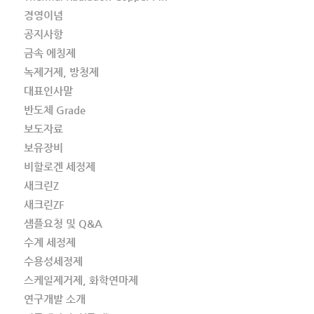
경영이념
공지사항
금속 에칭제
녹제거제, 방청제
대표인사말
반도체 Grade
보도자료
보유장비
비할로겐 세정제
새크린Z
새크린ZF
샘플요청 및 Q&A
수계 세정제
수용성세정제
스케일제거제, 화학연마제
연구개발 소개