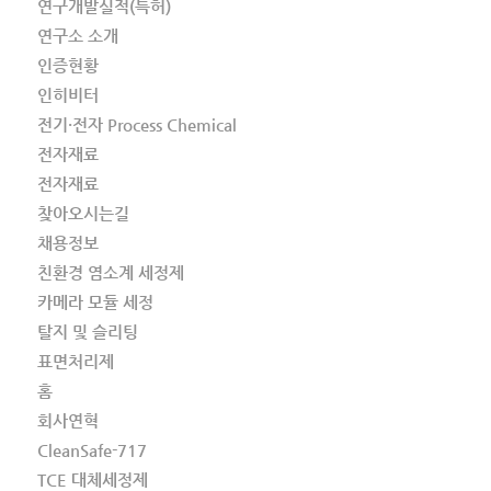
연구개발실적(특허)
연구소 소개
인증현황
인히비터
전기·전자 Process Chemical
전자재료
전자재료
찾아오시는길
채용정보
친환경 염소계 세정제
카메라 모듈 세정
탈지 및 슬리팅
표면처리제
홈
회사연혁
CleanSafe-717
TCE 대체세정제