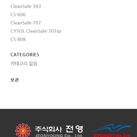
CleanSafe-303
CS-606
CleanSafe-707
CYSOL CleanSafe-707sp
CS-808
CATEGORIES
카테고리 없음
보관