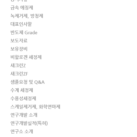
금속 에칭제
녹제거제, 방청제
대표인사말
반도체 Grade
보도자료
보유장비
비할로겐 세정제
새크린Z
새크린ZF
샘플요청 및 Q&A
수계 세정제
수용성세정제
스케일제거제, 화학연마제
연구개발 소개
연구개발실적(특허)
연구소 소개