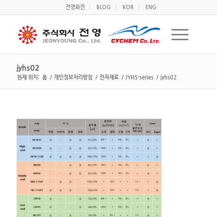
전영화전
BLOG
KOR
ENG
jyhs02
현재 위치:
홈
/
개인정보처리방침
/
전자재료
/
JYHS-series
/
jyhs02