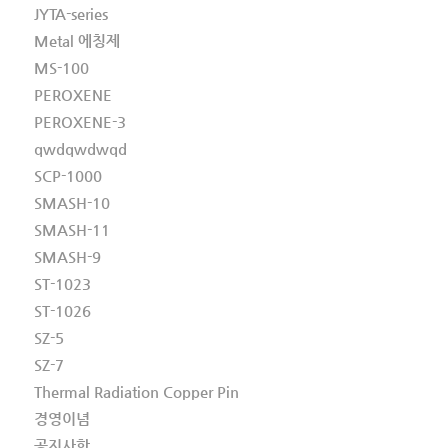
JYTA-series
Metal 에칭제
MS-100
PEROXENE
PEROXENE-3
qwdqwdwqd
SCP-1000
SMASH-10
SMASH-11
SMASH-9
ST-1023
ST-1026
SZ-5
SZ-7
Thermal Radiation Copper Pin
경영이념
공지사항