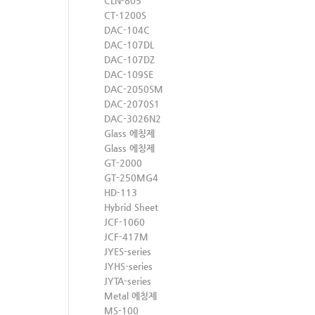
CLN-805
CT-1200S
DAC-104C
DAC-107DL
DAC-107DZ
DAC-109SE
DAC-2050SM
DAC-2070S1
DAC-3026N2
Glass 에칭제
Glass 에칭제
GT-2000
GT-250MG4
HD-113
Hybrid Sheet
JCF-1060
JCF-417M
JYES-series
JYHS-series
JYTA-series
Metal 에칭제
MS-100