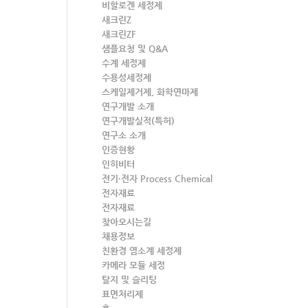
비할로겐 세정제
새크린Z
새크린ZF
샘플요청 및 Q&A
수계 세정제
수용성세정제
스케일제거제, 화학연마제
연구개발 소개
연구개발실적(특허)
연구소 소개
인증현황
인히비터
전기·전자 Process Chemical
전자재료
전자재료
찾아오시는길
채용정보
친환경 염소계 세정제
카메라 모듈 세정
탈지 및 슬리팅
표면처리제