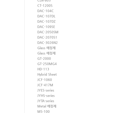
CLN-805
CT-1200S
DAC-104C
DAC-107DL
DAC-107DZ
DAC-109SE
DAC-2050SM
DAC-2070S1
DAC-3026N2
Glass 에칭제
Glass 에칭제
GT-2000
GT-250MG4
HD-113
Hybrid Sheet
JCF-1060
JCF-417M
JYES-series
JYHS-series
JYTA-series
Metal 에칭제
MS-100