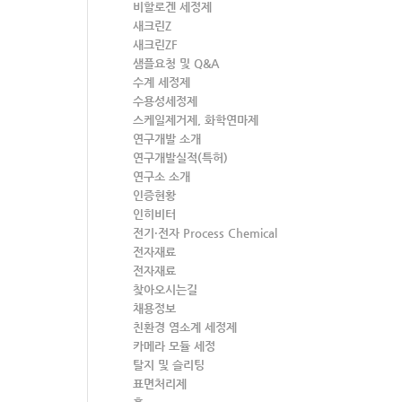
비할로겐 세정제
새크린Z
새크린ZF
샘플요청 및 Q&A
수계 세정제
수용성세정제
스케일제거제, 화학연마제
연구개발 소개
연구개발실적(특허)
연구소 소개
인증현황
인히비터
전기·전자 Process Chemical
전자재료
전자재료
찾아오시는길
채용정보
친환경 염소계 세정제
카메라 모듈 세정
탈지 및 슬리팅
표면처리제