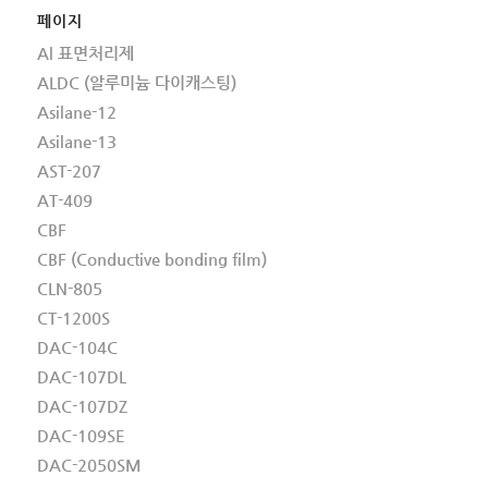
페이지
Al 표면처리제
ALDC (알루미늄 다이캐스팅)
Asilane-12
Asilane-13
AST-207
AT-409
CBF
CBF (Conductive bonding film)
CLN-805
CT-1200S
DAC-104C
DAC-107DL
DAC-107DZ
DAC-109SE
DAC-2050SM