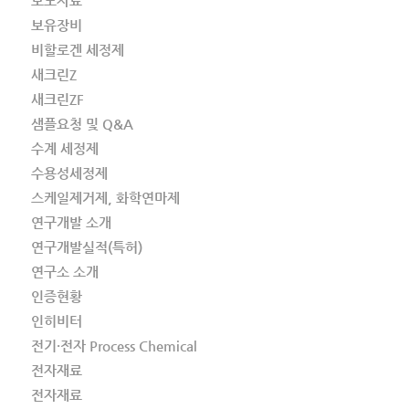
보도자료
보유장비
비할로겐 세정제
새크린Z
새크린ZF
샘플요청 및 Q&A
수계 세정제
수용성세정제
스케일제거제, 화학연마제
연구개발 소개
연구개발실적(특허)
연구소 소개
인증현황
인히비터
전기·전자 Process Chemical
전자재료
전자재료