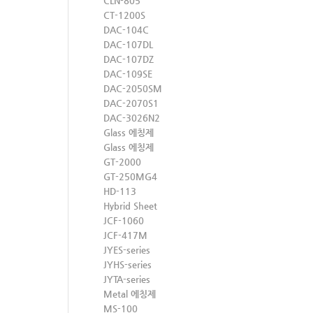
CLN-805
CT-1200S
DAC-104C
DAC-107DL
DAC-107DZ
DAC-109SE
DAC-2050SM
DAC-2070S1
DAC-3026N2
Glass 에칭제
Glass 에칭제
GT-2000
GT-250MG4
HD-113
Hybrid Sheet
JCF-1060
JCF-417M
JYES-series
JYHS-series
JYTA-series
Metal 에칭제
MS-100