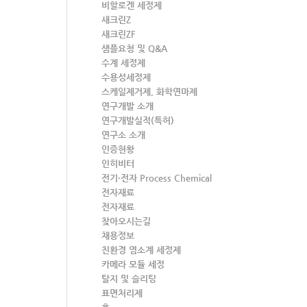
비할로겐 세정제
새크린Z
새크린ZF
샘플요청 및 Q&A
수계 세정제
수용성세정제
스케일제거제, 화학연마제
연구개발 소개
연구개발실적(특허)
연구소 소개
인증현황
인히비터
전기·전자 Process Chemical
전자재료
전자재료
찾아오시는길
채용정보
친환경 염소계 세정제
카메라 모듈 세정
탈지 및 슬리팅
표면처리제