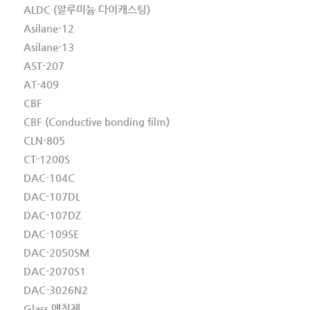
ALDC (알루미늄 다이캐스팅)
Asilane-12
Asilane-13
AST-207
AT-409
CBF
CBF (Conductive bonding film)
CLN-805
CT-1200S
DAC-104C
DAC-107DL
DAC-107DZ
DAC-109SE
DAC-2050SM
DAC-2070S1
DAC-3026N2
Glass 에칭제