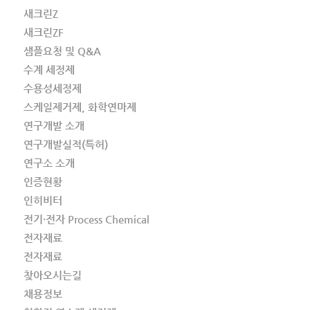
새크린Z
새크린ZF
샘플요청 및 Q&A
수계 세정제
수용성세정제
스케일제거제, 화학연마제
연구개발 소개
연구개발실적(특허)
연구소 소개
인증현황
인히비터
전기·전자 Process Chemical
전자재료
전자재료
찾아오시는길
채용정보