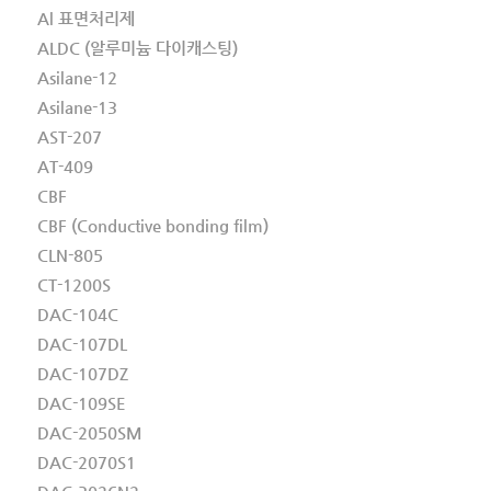
Al 표면처리제
ALDC (알루미늄 다이캐스팅)
Asilane-12
Asilane-13
AST-207
AT-409
CBF
CBF (Conductive bonding film)
CLN-805
CT-1200S
DAC-104C
DAC-107DL
DAC-107DZ
DAC-109SE
DAC-2050SM
DAC-2070S1