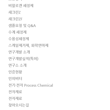
비할로겐 세정제
새크린Z
새크린ZF
샘플요청 및 Q&A
수계 세정제
수용성세정제
스케일제거제, 화학연마제
연구개발 소개
연구개발실적(특허)
연구소 소개
인증현황
인히비터
전기·전자 Process Chemical
전자재료
전자재료
찾아오시는길