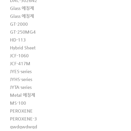
DAC-3026N2
Glass 에칭제
Glass 에칭제
GT-2000
GT-250MG4
HD-113
Hybrid Sheet
JCF-1060
JCF-417M
JYES-series
JYHS-series
JYTA-series
Metal 에칭제
MS-100
PEROXENE
PEROXENE-3
qwdqwdwqd