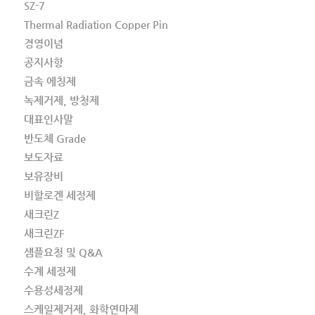
SZ-7
Thermal Radiation Copper Pin
경영이념
공지사항
금속 에칭제
녹제거제, 방청제
대표인사말
반도체 Grade
보도자료
보유장비
비할로겐 세정제
새크린Z
새크린ZF
샘플요청 및 Q&A
수계 세정제
수용성세정제
스케일제거제, 화학연마제