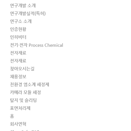
연구개발 소개
연구개발실적(특허)
연구소 소개
인증현황
인히비터
전기·전자 Process Chemical
전자재료
전자재료
찾아오시는길
채용정보
친환경 염소계 세정제
카메라 모듈 세정
탈지 및 슬리팅
표면처리제
홈
회사연혁