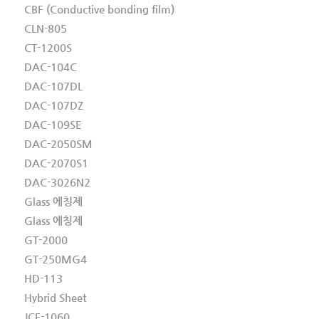
CBF (Conductive bonding film)
CLN-805
CT-1200S
DAC-104C
DAC-107DL
DAC-107DZ
DAC-109SE
DAC-2050SM
DAC-2070S1
DAC-3026N2
Glass 에칭제
Glass 에칭제
GT-2000
GT-250MG4
HD-113
Hybrid Sheet
JCF-1060