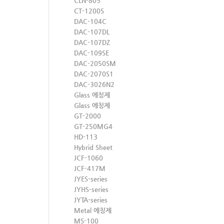
CLN-805
CT-1200S
DAC-104C
DAC-107DL
DAC-107DZ
DAC-109SE
DAC-2050SM
DAC-2070S1
DAC-3026N2
Glass 에칭제
Glass 에칭제
GT-2000
GT-250MG4
HD-113
Hybrid Sheet
JCF-1060
JCF-417M
JYES-series
JYHS-series
JYTA-series
Metal 에칭제
MS-100