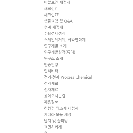
비할로겐 세정제
새크린Z
새크린ZF
샘플요청 및 Q&A
수계 세정제
수용성세정제
스케일제거제, 화학연마제
연구개발 소개
연구개발실적(특허)
연구소 소개
인증현황
인히비터
전기·전자 Process Chemical
전자재료
전자재료
찾아오시는길
채용정보
친환경 염소계 세정제
카메라 모듈 세정
탈지 및 슬리팅
표면처리제